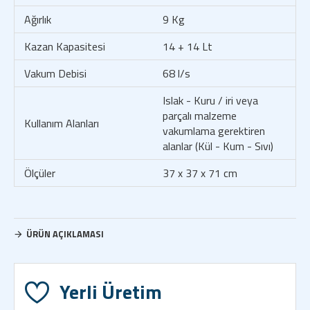
Ağırlık
9 Kg
Kazan Kapasitesi
14 + 14 Lt
Vakum Debisi
68 l/s
Islak - Kuru / iri veya
parçalı malzeme
Kullanım Alanları
vakumlama gerektiren
alanlar (Kül - Kum - Sıvı)
Ölçüler
37 x 37 x 71 cm
ÜRÜN AÇIKLAMASI
Yerli Üretim